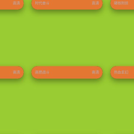
高清
时代奋斗
高清
硬核刑侦
无敌少侠第四季
神印王座
⭐ 9.6
2024
⭐ 9.3
2022
高清
高燃战斗
高清
热血玄幻
型男大主厨
怦然心动
⭐ 8.9
2026
⭐ 9.0
2026