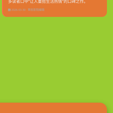
多读者口中“让人重拾生活热情”的口碑之作。
2026-03-30 · 草民影院编辑