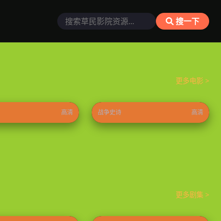
搜一下
更多电影 >
童闹海
六月的七天
⭐ 8.9
2025
⭐ 9.4
高清
战争史诗
高清
更多剧集 >
白日提灯
⭐ 8.9
2026
⭐ 8.8