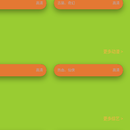
高清
古装、奇幻
高清
更多动漫 >
炼气十万年
⭐ 9.8
2023
⭐ 9.6
高清
热血、仙侠
高清
更多综艺 >
20岁：冬季
只要有空第四季
⭐ 8.9
2026
⭐ 9.0