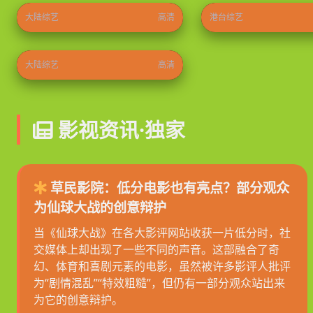
大陆综艺
高清
港台综艺
初入职场·金融季
2026
⭐ 8.9
大陆综艺
高清
影视资讯·独家
草民影院：低分电影也有亮点？部分观众
为仙球大战的创意辩护
当《仙球大战》在各大影评网站收获一片低分时，社
交媒体上却出现了一些不同的声音。这部融合了奇
幻、体育和喜剧元素的电影，虽然被许多影评人批评
为“剧情混乱”“特效粗糙”，但仍有一部分观众站出来
为它的创意辩护。