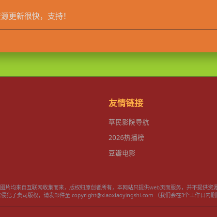
资源更新很快，支持！
友情链接
草民影院导航
2026热播榜
豆瓣电影
频和图片均来自互联网收集而来，版权归原创者所有，本网站只提供web页面服务，并不提供资
了贵司版权，请发邮件至 copyright@xiaoxiaoyingshi.com （我们会在3个工作