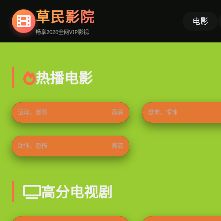
草民影院
电影
畅享2026全网VIP影视
热播电影
速度与激情9
重返寂静岭
2021
⭐ 9.2
2026
运动、冒险
高清
恐怖、惊悚
解药2026
2026
⭐ 9.4
动作、恐怖
高清
高分电视剧
冬日的什么呀，春日的什么呢
叵测
2026
⭐ 9.5
2026