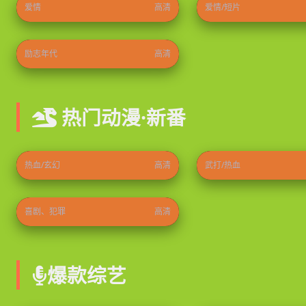
爱情
高清
爱情/短片
隐身的名字
2026
⭐ 8.9
励志年代
高清
热门动漫·新番
史上最强炼体老祖
龙破九天
2026
⭐ 9.8
2026
热血/玄幻
高清
武打/热血
天堂镇警局第三季
2021
⭐ 9.3
喜剧、犯罪
高清
爆款综艺
乘风2026
食尚玩家
2026
⭐ 9.0
2026