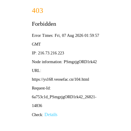
草民影院
畅享2026全网VIP影视
电影
电视剧
动漫
综艺
资讯
留言板
搜一下
热播电影
更多电影 >
速度与激情9
重返寂静岭
2021
⭐ 9.2
2026
⭐ 8.7
奇迹梦之队
哪吒之魔童闹海
运动、冒险
高清
恐怖、惊悚
高清
2026
⭐ 9.0
2026
⭐ 8.9
六月的七天
解药2026
冒险、运动
高清
冒险、奇幻
高清
2025
⭐ 9.4
2026
⭐ 9.4
战争史诗
高清
动作、恐怖
高清