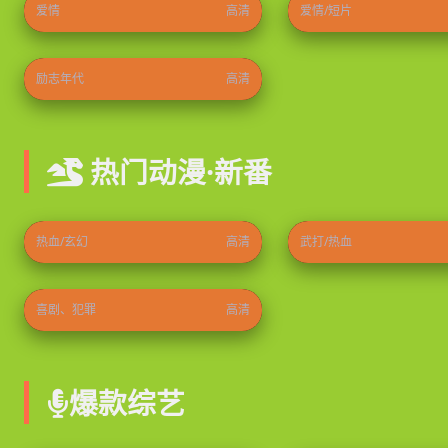
爱情
高清
爱情/短片
隐身的名字
2026
⭐ 8.9
励志年代
高清
热门动漫·新番
史上最强炼体老祖
龙破九天
2026
⭐ 9.8
2026
热血/玄幻
高清
武打/热血
天堂镇警局第三季
2021
⭐ 9.3
喜剧、犯罪
高清
爆款综艺
乘风2026
食尚玩家
2026
⭐ 9.0
2026