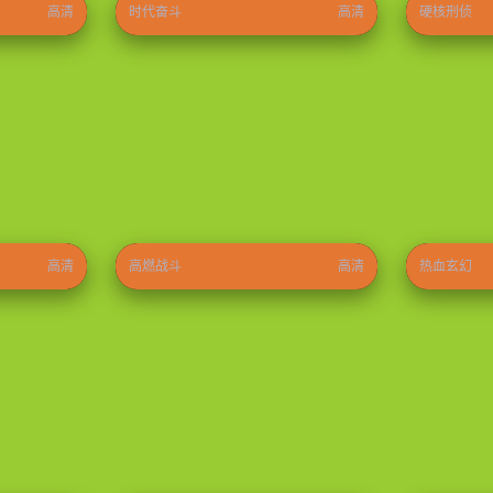
高清
时代奋斗
高清
硬核刑侦
无敌少侠第四季
神印王座
⭐ 9.6
2024
⭐ 9.3
2022
高清
高燃战斗
高清
热血玄幻
型男大主厨
怦然心动
⭐ 8.9
2026
⭐ 9.0
2026