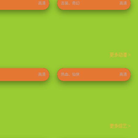
高清
古装、奇幻
高清
更多动漫 >
炼气十万年
⭐ 9.8
2023
⭐ 9.6
高清
热血、仙侠
高清
更多综艺 >
20岁：冬季
只要有空第四季
⭐ 8.9
2026
⭐ 9.0