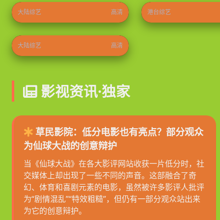
大陆综艺
高清
港台综艺
初入职场·金融季
2026
⭐ 8.9
大陆综艺
高清
影视资讯·独家
草民影院：低分电影也有亮点？部分观众
为仙球大战的创意辩护
当《仙球大战》在各大影评网站收获一片低分时，社
交媒体上却出现了一些不同的声音。这部融合了奇
幻、体育和喜剧元素的电影，虽然被许多影评人批评
为“剧情混乱”“特效粗糙”，但仍有一部分观众站出来
为它的创意辩护。