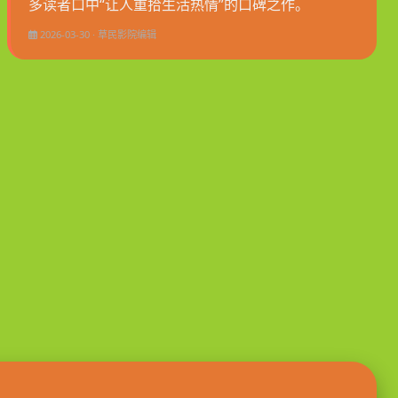
多读者口中“让人重拾生活热情”的口碑之作。
2026-03-30 · 草民影院编辑