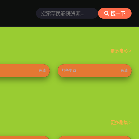
搜一下
更多电影 >
童闹海
六月的七天
⭐ 8.9
2025
⭐ 9.4
高清
战争史诗
高清
更多剧集 >
白日提灯
⭐ 8.9
2026
⭐ 8.8