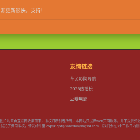
资源更新很快，支持！
友情链接
草民影院导航
2026热播榜
豆瓣电影
频和图片均来自互联网收集而来，版权归原创者所有，本网站只提供web页面服务，并不提供资
了贵司版权，请发邮件至 copyright@xiaoxiaoyingshi.com （我们会在3个工作