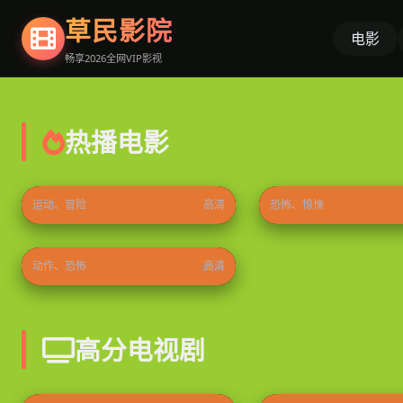
草民影院
电影
畅享2026全网VIP影视
热播电影
速度与激情9
重返寂静岭
2021
⭐ 9.2
2026
运动、冒险
高清
恐怖、惊悚
解药2026
2026
⭐ 9.4
动作、恐怖
高清
高分电视剧
冬日的什么呀，春日的什么呢
叵测
2026
⭐ 9.5
2026