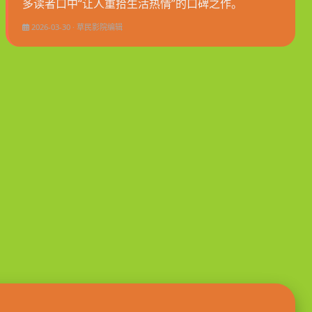
多读者口中“让人重拾生活热情”的口碑之作。
2026-03-30 · 草民影院编辑