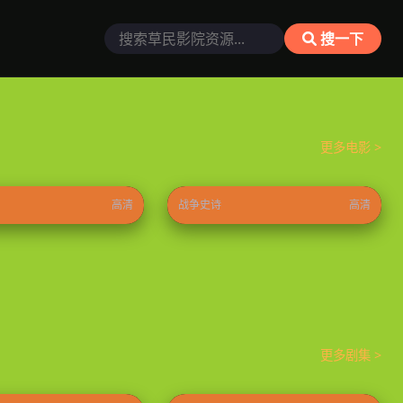
搜一下
更多电影 >
童闹海
六月的七天
⭐ 8.9
2025
⭐ 9.4
高清
战争史诗
高清
更多剧集 >
白日提灯
⭐ 8.9
2026
⭐ 8.8