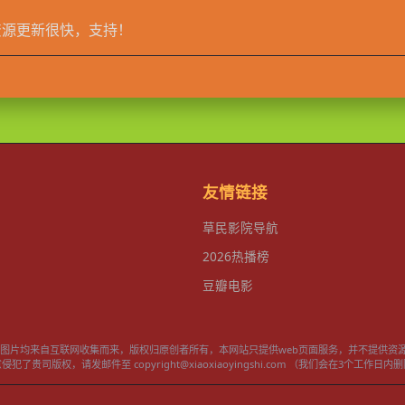
资源更新很快，支持！
友情链接
草民影院导航
2026热播榜
豆瓣电影
频和图片均来自互联网收集而来，版权归原创者所有，本网站只提供web页面服务，并不提供资
了贵司版权，请发邮件至 copyright@xiaoxiaoyingshi.com （我们会在3个工作