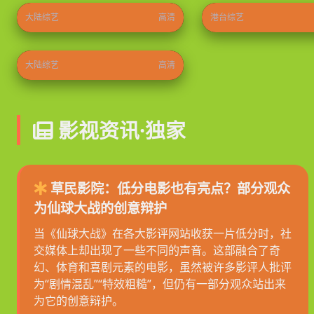
大陆综艺
高清
港台综艺
初入职场·金融季
2026
⭐ 8.9
大陆综艺
高清
影视资讯·独家
草民影院：低分电影也有亮点？部分观众
为仙球大战的创意辩护
当《仙球大战》在各大影评网站收获一片低分时，社
交媒体上却出现了一些不同的声音。这部融合了奇
幻、体育和喜剧元素的电影，虽然被许多影评人批评
为“剧情混乱”“特效粗糙”，但仍有一部分观众站出来
为它的创意辩护。