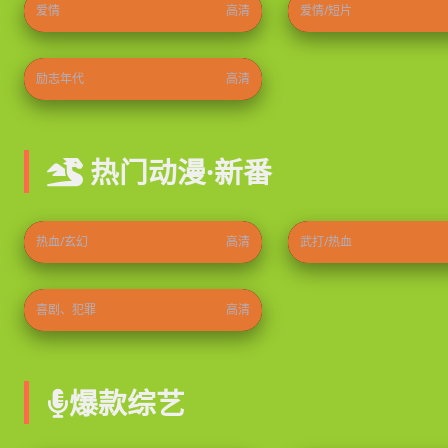
爱情
高清
爱情/短片
隐身的名字
2026
⭐ 8.9
励志年代
高清
热门动漫·新番
史上最强炼体老祖
龙破九天
2026
⭐ 9.8
2026
热血/玄幻
高清
武打/热血
天堂镇警局第三季
2021
⭐ 9.3
喜剧、犯罪
高清
爆款综艺
乘风2026
食尚玩家
2026
⭐ 9.0
2026