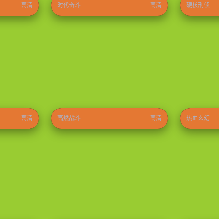
高清
时代奋斗
高清
硬核刑侦
无敌少侠第四季
神印王座
⭐ 9.6
2024
⭐ 9.3
2022
高清
高燃战斗
高清
热血玄幻
型男大主厨
怦然心动
⭐ 8.9
2026
⭐ 9.0
2026