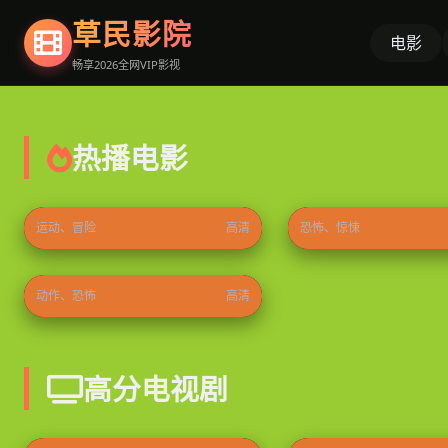
草民影院
电影
畅享2026全网VIP影视
热播电影
速度与激情9
重返寂静岭
2021
⭐ 9.2
2026
运动、冒险
高清
恐怖、惊悚
解药2026
2026
⭐ 9.4
动作、恐怖
高清
高分电视剧
冬日的什么呀，春日的什么呢
叵测
2026
⭐ 9.5
2026