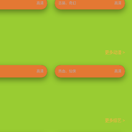
高清
古装、奇幻
高清
更多动漫 >
炼气十万年
⭐ 9.8
2023
⭐ 9.6
高清
热血、仙侠
高清
更多综艺 >
20岁：冬季
只要有空第四季
⭐ 8.9
2026
⭐ 9.0